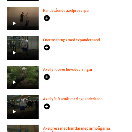
Handstående axelpress i par
Enarmsshrugs med expanderband
Axellyft över huvudet i ringar
Axellyft framåt med expanderband
Axelpress med hantlar med armbågarna