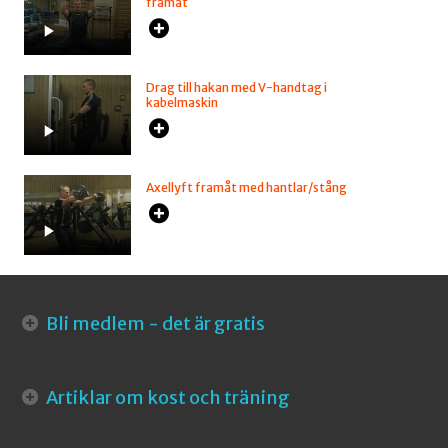
framåt
Drag till hakan med V-handtag i
kabelmaskin
Axellyft framåt med hantlar/stång
Bli medlem - det är gratis
Artiklar om kost och träning