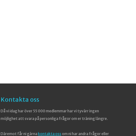
Kontakta oss
Då vi idag har över 55 000 medlemmar har vi tyvärr ingen
möjlighet att svara på personliga frågor om er träning längre.
Däremot får ni gärna
kontakta oss
om ni har andra frågor eller