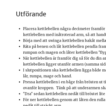
Utförande
Placera kettlebellen några decimeter framför 
kettlebellen med inåtroterad arm, så att hand
Börja med att swinga kettlebellen bakåt mell
Räta på benen och låt kettlebellen pendla fr
rumpan och magen och låter kettlebellen "fly
När kettlebellen är framför dig så för du din 
kettlebellen ligger utanför armen (samma si
I slutpositionen ska kettlebellen ligga både
lår, rumpa, mage och hand.
Pressa kettlebellen i en båge från brösten ut t
ovanför kroppen. Tänk på att underarmen ska 
"Dra" sedan kettlebellen nedåt till bröstet lit
För ner kettlebellen genom att låten den rull
nedåt till sträckt arm.