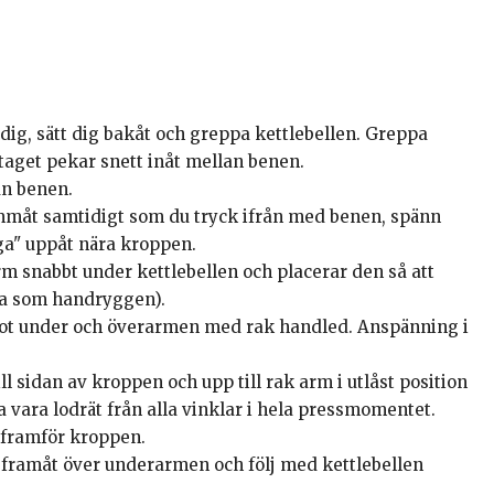
dig, sätt dig bakåt och greppa kettlebellen. Greppa
taget pekar snett inåt mellan benen.
an benen.
ammåt samtidigt som du tryck ifrån med benen, spänn
ga" uppåt nära kroppen.
arm snabbt under kettlebellen och placerar den så att
da som handryggen).
 mot under och överarmen med rak handled. Anspänning i
ill sidan av kroppen och upp till rak arm i utlåst position
vara lodrät från alla vinklar i hela pressmomentet.
e framför kroppen.
a framåt över underarmen och följ med kettlebellen