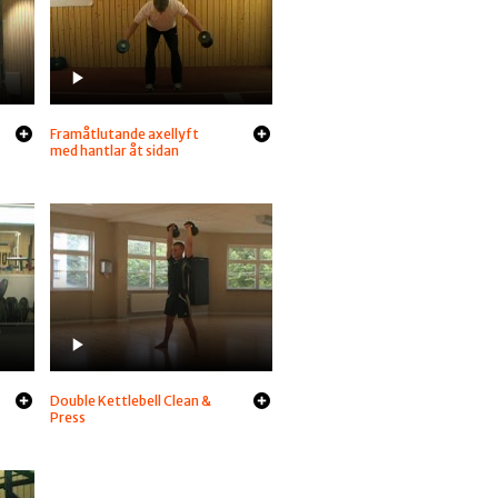
Framåtlutande axellyft
med hantlar åt sidan
Double Kettlebell Clean &
Press