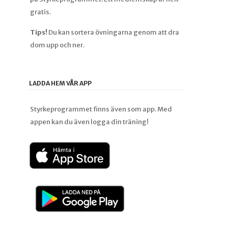
gratis.
Tips!
Du kan sortera övningarna genom att dra
dom upp och ner.
LADDA HEM VÅR APP
Styrkeprogrammet finns även som app. Med
appen kan du även logga din träning!