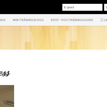
E-
L
POST
PASS
MIN TRÄNINGSLOGG
KOST- OCH TRÄNINGSGUIDE
LA
ess