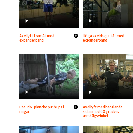
Axellyft framåt med
Höga axeldrag utåt med
expanderband
expanderband
Pseudo-planche push ups i
Axellyft med hantlar åt
ringar
sidan med 90 graders
armbågsvinkel