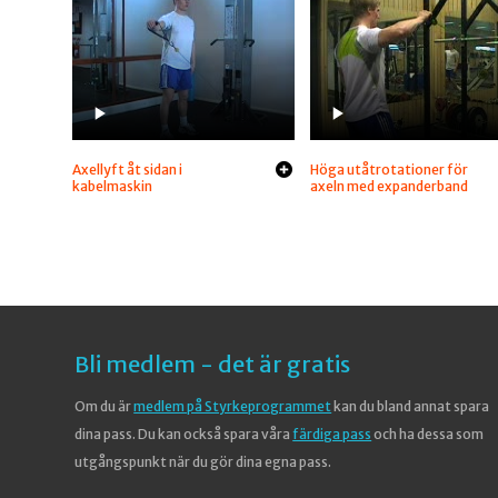
Axellyft åt sidan i
Höga utåtrotationer för
kabelmaskin
axeln med expanderband
Bli medlem - det är gratis
Om du är
medlem på Styrkeprogrammet
kan du bland annat spara
dina pass. Du kan också spara våra
färdiga pass
och ha dessa som
utgångspunkt när du gör dina egna pass.