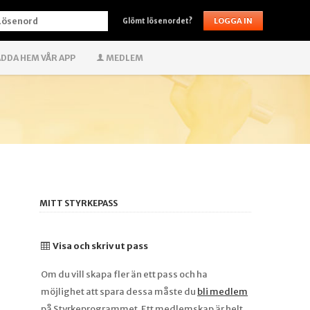
ÖSENORD
Glömt lösenordet?
DDA HEM VÅR APP
MEDLEM
MITT STYRKEPASS
Visa och skriv ut pass
Om du vill skapa fler än ett pass och ha
möjlighet att spara dessa måste du
bli medlem
på Styrkeprogrammet. Ett medlemskap är helt