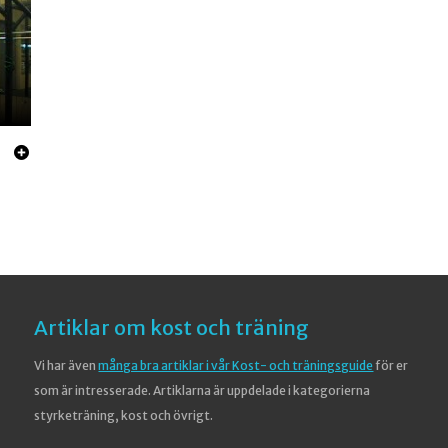
Artiklar om kost och träning
Vi har även
många bra artiklar i vår Kost- och träningsguide
för er
som är intresserade. Artiklarna är uppdelade i kategorierna
styrketräning, kost och övrigt.