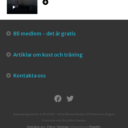
Bli medlem - det är gratis
Artiklar om kost och träning
Kontakta oss
Styrkeprogrammet.se © 2008 - 2026 Mikael Sandin, Ulf Petersson, Ragnar
Frostason och Christofer Sandin.
Kontakta oss
|
Policy
|
Sitemap
| Utveckling av
Republic