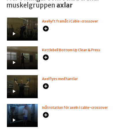
muskelgruppen
axlar
Axellyft framåt i Cable-crossover
Kettlebell Bottom Up Clean & Press
Axelflyes med hantlar
Inåtrotation för axeln i cable-crossover