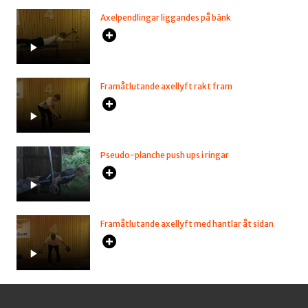
Axelpendlingar liggandes på bänk
Framåtlutande axellyft rakt fram
Pseudo-planche push ups i ringar
Framåtlutande axellyft med hantlar åt sidan