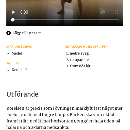
Lägg till i passet
SVÅRIGHETSGRAD
AKTIVERADE MUSKELGRUPPER
Medel
nedre rygg
rumpa/säte
KATEGORI
framsida lår
Kettlebell
Utförande
Rörelsen är precis som i övningen marklyft fast något mer
explosiv och med högre tempo. Blicken ska vara riktad
framåt (lite nedåt mot horisonten), tyngden hela tiden på
hälarna och axlarna nedsänkta.