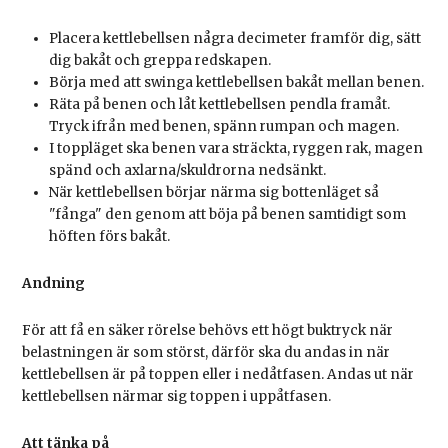
Placera kettlebellsen några decimeter framför dig, sätt
dig bakåt och greppa redskapen.
Börja med att swinga kettlebellsen bakåt mellan benen.
Räta på benen och låt kettlebellsen pendla framåt.
Tryck ifrån med benen, spänn rumpan och magen.
I toppläget ska benen vara sträckta, ryggen rak, magen
spänd och axlarna/skuldrorna nedsänkt.
När kettlebellsen börjar närma sig bottenläget så
"fånga" den genom att böja på benen samtidigt som
höften förs bakåt.
Andning
För att få en säker rörelse behövs ett högt buktryck när
belastningen är som störst, därför ska du andas in när
kettlebellsen är på toppen eller i nedåtfasen. Andas ut när
kettlebellsen närmar sig toppen i uppåtfasen.
Att tänka på