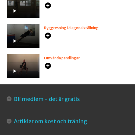
Ryggresning i diagonalställning
Omvända pendlingar
Bli medlem - det är gratis
Artiklar om kost och träning