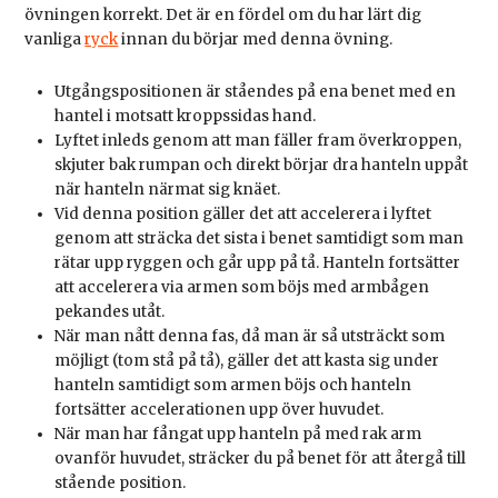
övningen korrekt. Det är en fördel om du har lärt dig
vanliga
ryck
innan du börjar med denna övning.
Utgångspositionen är ståendes på ena benet med en
hantel i motsatt kroppssidas hand.
Lyftet inleds genom att man fäller fram överkroppen,
skjuter bak rumpan och direkt börjar dra hanteln uppåt
när hanteln närmat sig knäet.
Vid denna position gäller det att accelerera i lyftet
genom att sträcka det sista i benet samtidigt som man
rätar upp ryggen och går upp på tå. Hanteln fortsätter
att accelerera via armen som böjs med armbågen
pekandes utåt.
När man nått denna fas, då man är så utsträckt som
möjligt (tom stå på tå), gäller det att kasta sig under
hanteln samtidigt som armen böjs och hanteln
fortsätter accelerationen upp över huvudet.
När man har fångat upp hanteln på med rak arm
ovanför huvudet, sträcker du på benet för att återgå till
stående position.