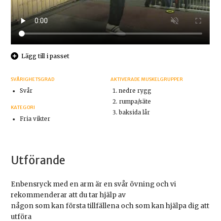
Lägg till i passet
SVÅRIGHETSGRAD
AKTIVERADE MUSKELGRUPPER
Svår
nedre rygg
rumpa/säte
KATEGORI
baksida lår
Fria vikter
Utförande
Enbensryck med en arm är en svår övning och vi
rekommenderar att du tar hjälp av
någon som kan första tillfällena och som kan hjälpa dig att
utföra