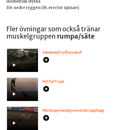
isometrisk styrka
för nedre ryggen (M. erector spinae).
Fler övningar som också tränar
muskelgruppen
rumpa/säte
Sidobenlyft på bosuboll
Höftlyft i par
Plinthopp med plyometriskt upphopp