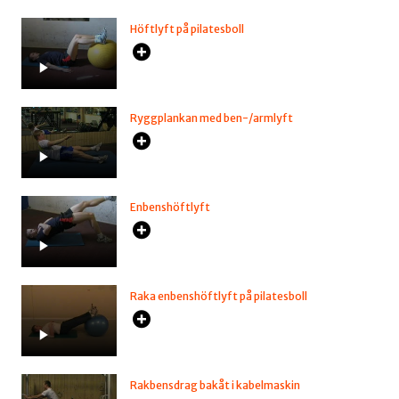
Höftlyft på pilatesboll
Ryggplankan med ben-/armlyft
Enbenshöftlyft
Raka enbenshöftlyft på pilatesboll
Rakbensdrag bakåt i kabelmaskin