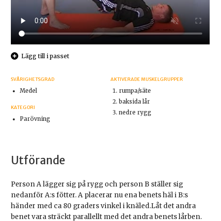
Lägg till i passet
SVÅRIGHETSGRAD
AKTIVERADE MUSKELGRUPPER
Medel
rumpa/säte
baksida lår
KATEGORI
nedre rygg
Parövning
Utförande
Person A lägger sig på rygg och person B ställer sig
nedanför A:s fötter. A placerar nu ena benets häl i B:s
händer med ca 80 graders vinkel i knäled.Låt det andra
benet vara sträckt parallellt med det andra benets lårben.