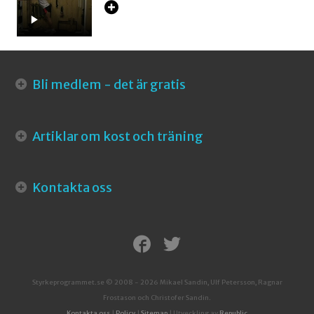
Bli medlem - det är gratis
Artiklar om kost och träning
Kontakta oss
Styrkeprogrammet.se © 2008 - 2026 Mikael Sandin, Ulf Petersson, Ragnar
Frostason och Christofer Sandin.
Kontakta oss
|
Policy
|
Sitemap
| Utveckling av
Republic