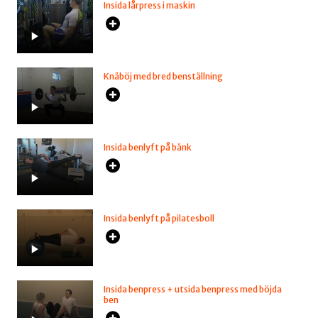
Insida lårpress i maskin
Knäböj med bred benställning
Insida benlyft på bänk
Insida benlyft på pilatesboll
Insida benpress + utsida benpress med böjda
ben