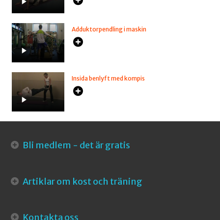
Adduktorpendling i maskin
Insida benlyft med kompis
Bli medlem - det är gratis
Artiklar om kost och träning
Kontakta oss