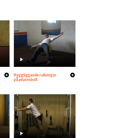
Ryggliggande rullningar
på pilatesboll