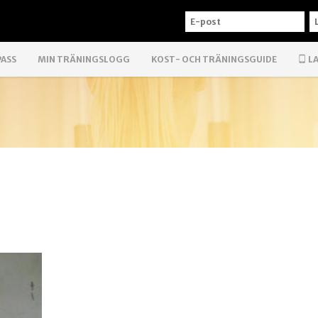
E-
L
POST
PASS
MIN TRÄNINGSLOGG
KOST- OCH TRÄNINGSGUIDE
LA