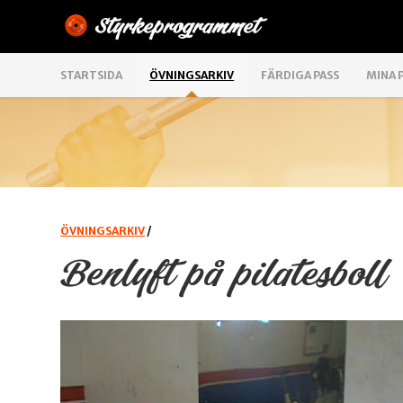
STARTSIDA
ÖVNINGSARKIV
FÄRDIGA PASS
MINA 
ÖVNINGSARKIV
/
Benlyft på pilatesboll