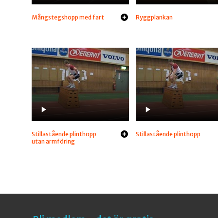
Mångstegshopp med fart
Ryggplankan
Stillastående plinthopp
Stillastående plinthopp
utan armföring