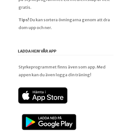
gratis.
Tips!
Du kan sortera övningarna genom att dra
dom upp och ner.
LADDA HEM VÅR APP
Styrkeprogrammet finns även som app. Med
appen kan du även logga din träning!