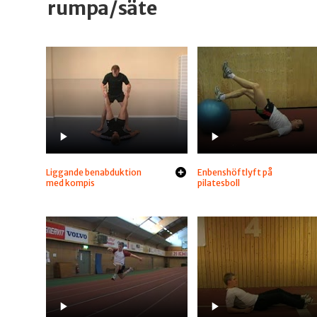
rumpa/säte
Liggande benabduktion
Enbenshöftlyft på
med kompis
pilatesboll