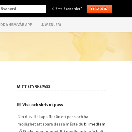
ÖSENORD
Glömt lösenordet?
DDA HEM VÅR APP
MEDLEM
MITT STYRKEPASS
Visa och skriv ut pass
Om du vill skapa fler än ett pass och ha
möjlighet att spara dessa måste du
bli medlem
på Styrkeprogrammet. Ett medlemskap är helt