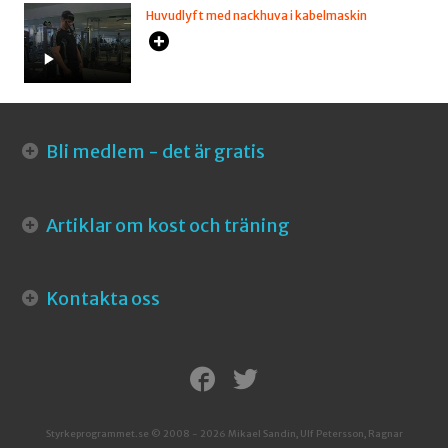
Huvudlyft med nackhuva i kabelmaskin
Bli medlem - det är gratis
Artiklar om kost och träning
Kontakta oss
Styrkeprogrammet.se © 2008 - 2026 Mikael Sandin, Ulf Petersson, Ragnar