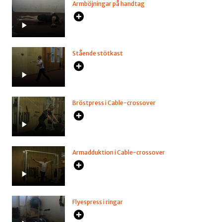
Armböjningar på handtag
Stående stötkast
Bröstpress i Cable-crossover
Armadduktion i Cable-crossover
Flyespress i ringar