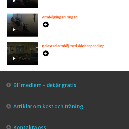
Armböjningar i ringar
Belastad armböj med sidobenpendling
Bli medlem - det är gratis
Artiklar om kost och träning
Kontakta oss