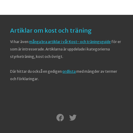
Artiklar om kost och träning
Vi har även
många bra artiklar i vår Kost- och träningsguide
för er
som är intresserade. Artiklarna är uppdelade i kategorierna
styrketräning, kost och övrigt.
Där hittar du också en gedigen
ordlista
med mängder av termer
och förklaringar.