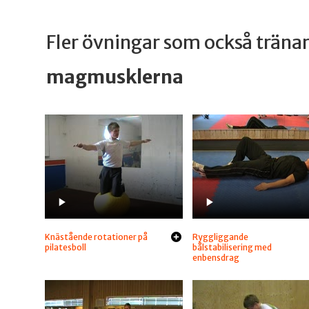
Fler övningar som också trän
magmusklerna
Knästående rotationer på
Ryggliggande
pilatesboll
bålstabilisering med
enbensdrag