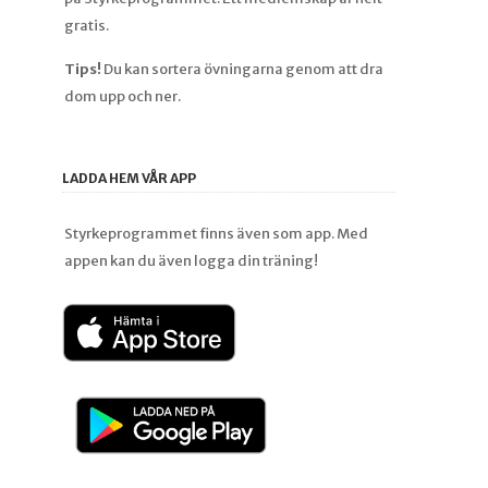
gratis.
Tips!
Du kan sortera övningarna genom att dra
dom upp och ner.
LADDA HEM VÅR APP
Styrkeprogrammet finns även som app. Med
appen kan du även logga din träning!