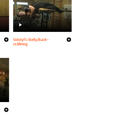
Sidolyft i Belly/Back-
ställning