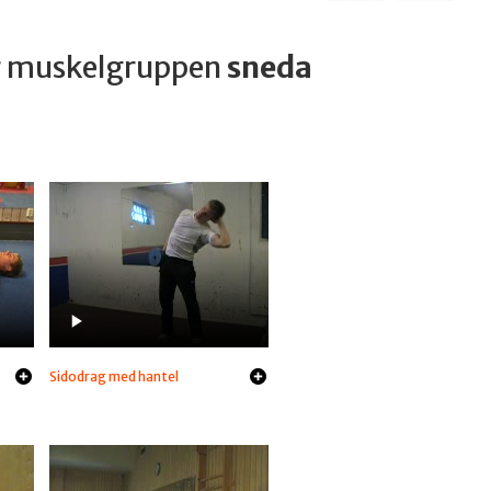
ar muskelgruppen
sneda
Sidodrag med hantel