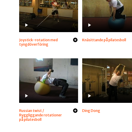
Joystick-rotation med
Knäsittande på pilatesboll
tyngdöverföring
Russian twist /
Ding Dong
Ryggliggande rotationer
på pilatesboll