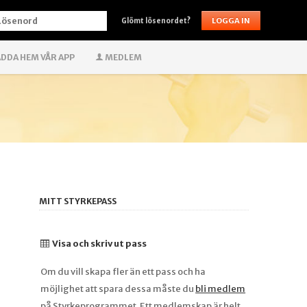
ÖSENORD
Glömt lösenordet?
DDA HEM VÅR APP
MEDLEM
MITT STYRKEPASS
Visa och skriv ut pass
Om du vill skapa fler än ett pass och ha
möjlighet att spara dessa måste du
bli medlem
på Styrkeprogrammet. Ett medlemskap är helt