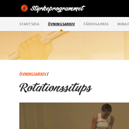
STARTSIDA
ÖVNINGSARKIV
FÄRDIGA PASS
MINA 
ÖVNINGSARKIV
/
Rotationssitups