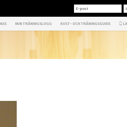
E-
L
POST
PASS
MIN TRÄNINGSLOGG
KOST- OCH TRÄNINGSGUIDE
LA