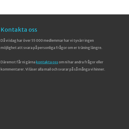
Kontakta oss
Då vi idag har över 55 000 medlemmar har vi tyvärr ingen
möjlighet att svara på personliga frågor om er träning längre.
Däremot får ni gärna
kontakta oss
om ni har andra frågor eller
kommentarer. Vi läser alla mail och svarar på så många vi hinner.