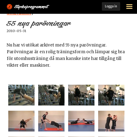
Logga in
STARTSIDA
NYHETSARKIV
/
55 nya parövningar
ÖVNINGSARKIV
2010-05-31
FÄRDIGA PASS
Nu har vi utökat arkivet med 55 nya parövningar.
Parövningar är en rolig träningsform och lämpar sig bra
MINA PASS
för utomhusträning då man kanske inte har tillgång till
vikter eller maskiner.
MIN TRÄNINGSLOGG
KOST- OCH TRÄNINGSGUIDE
LADDA HEM VÅR APP
MEDLEM