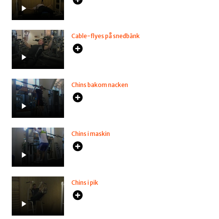
Cable-flyes på snedbänk
Chins bakom nacken
Chins i maskin
Chins i pik