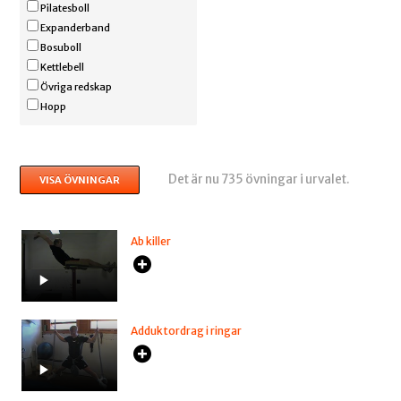
Pilatesboll
Expanderband
Bosuboll
Kettlebell
Övriga redskap
Hopp
Det är nu 735 övningar i urvalet.
Ab killer
Adduktordrag i ringar