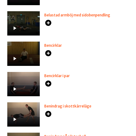
Belastad armböj med sidobenpendling
Bencirklar
Bencirklar i par
Benindrag i skottkärreläge