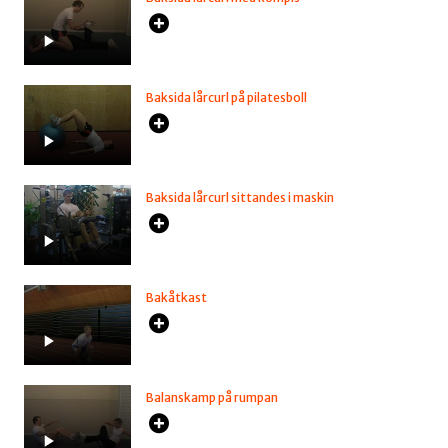
Baksida lårcurl på pilatesboll
Baksida lårcurl sittandes i maskin
Bakåtkast
Balanskamp på rumpan