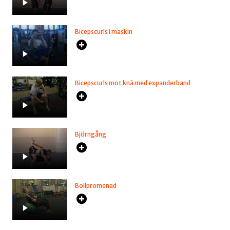
Bicepscurls i maskin
Bicepscurls mot knä med expanderband
Björngång
Bollpromenad