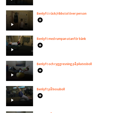
Benlyft i räck/ribbstol över person
Benlyft med rumpan utanför bänk
Benlyft och ryggresning på pilatesboll
Benlyft på bosuboll