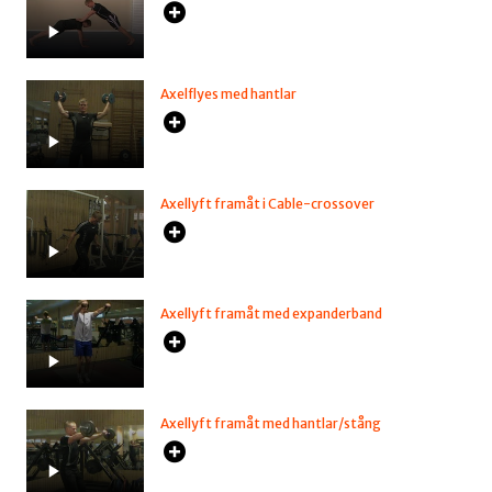
Axelflyes med hantlar
Axellyft framåt i Cable-crossover
Axellyft framåt med expanderband
Axellyft framåt med hantlar/stång