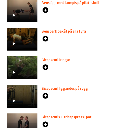
Bensläpp med kompis på pilatesboll
Benspark bakåt på alla fyra
Bicepscurl i ringar
Bicepscurl liggandes på rygg
Bicepscurls + tricepspress i par