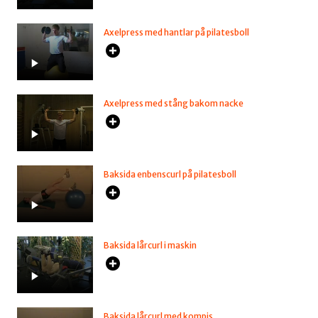
Axelpress med hantlar på pilatesboll
Axelpress med stång bakom nacke
Baksida enbenscurl på pilatesboll
Baksida lårcurl i maskin
Baksida lårcurl med kompis