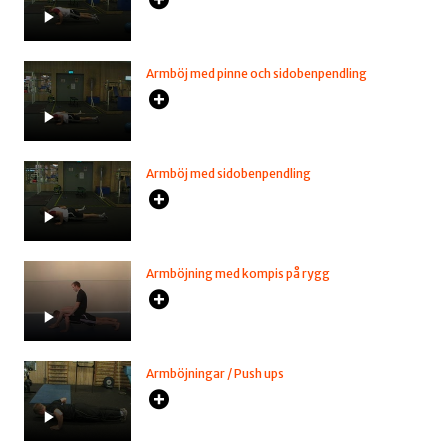
Armböj med pinne och sidobenpendling
Armböj med sidobenpendling
Armböjning med kompis på rygg
Armböjningar / Push ups