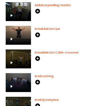
Adduktorpendling i maskin
Armabduktion i par
Armadduktion i Cable-crossover
Armbrottning
Armböj med pinne