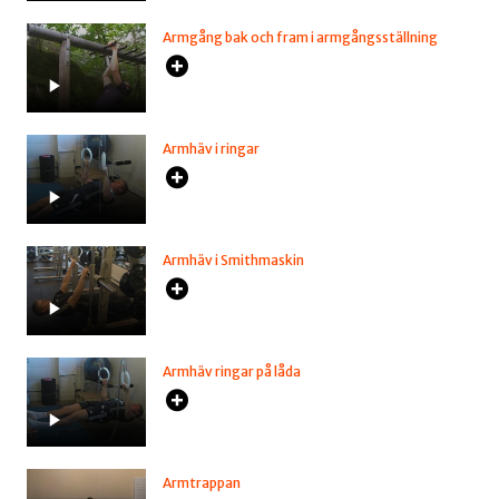
Armgång bak och fram i armgångsställning
Armhäv i ringar
Armhäv i Smithmaskin
Armhäv ringar på låda
Armtrappan