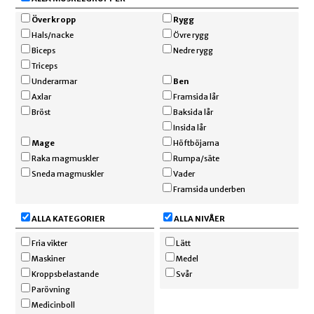
Överkropp
Rygg
Hals/nacke
Övre rygg
Biceps
Nedre rygg
Triceps
Underarmar
Ben
Axlar
Framsida lår
Bröst
Baksida lår
Insida lår
Mage
Höftböjarna
Raka magmuskler
Rumpa/säte
Sneda magmuskler
Vader
Framsida underben
ALLA KATEGORIER
ALLA NIVÅER
Fria vikter
Lätt
Maskiner
Medel
Kroppsbelastande
Svår
Parövning
Medicinboll