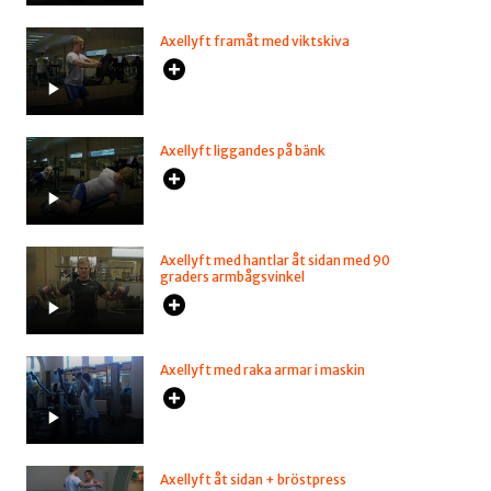
Axellyft framåt med viktskiva
Axellyft liggandes på bänk
Axellyft med hantlar åt sidan med 90
graders armbågsvinkel
Axellyft med raka armar i maskin
Axellyft åt sidan + bröstpress