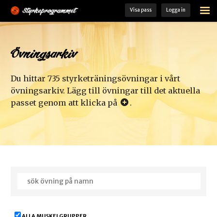
Visa pass
Logga in
STARTSIDA
ÖVNINGSARKIV
Övningsarkiv
FÄRDIGA PASS
Du hittar 735 styrketräningsövningar i vårt
MINA PASS
övningsarkiv. Lägg till övningar till det aktuella
passet genom att klicka på
.
MIN TRÄNINGSLOGG
KOST- OCH TRÄNINGSGUIDE
LADDA HEM VÅR APP
MEDLEM
ALLA MUSKELGRUPPER