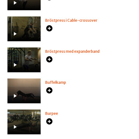
Bröstpress i Cable-crossover
Bröstpress med expanderband
Buffelkamp
Burpee