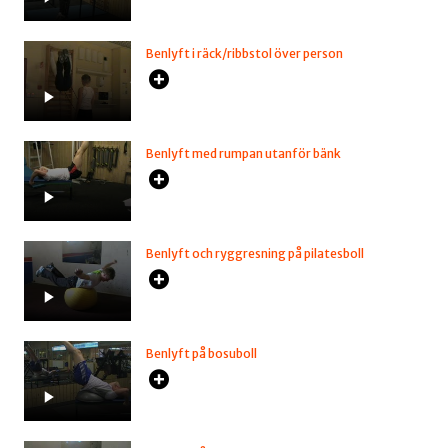
Benlyft i räck/ribbstol över person
Benlyft med rumpan utanför bänk
Benlyft och ryggresning på pilatesboll
Benlyft på bosuboll