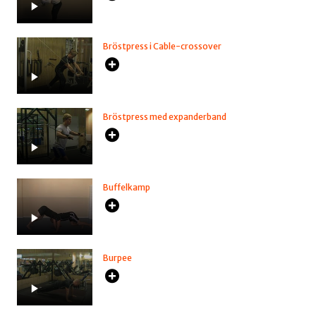
Bröstpress i Cable-crossover
Bröstpress med expanderband
Buffelkamp
Burpee