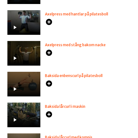
Axelpress med hantlar på pilatesboll
Axelpress med stång bakom nacke
Baksida enbenscurl på pilatesboll
Baksida lårcurl i maskin
Baksida lårcurl med kompis