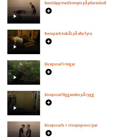
Bensläpp med kompis på pilatesboll
Benspark bakåt på alla fyra
Bicepscurl i ringar
Bicepscurl liggandes på rygg
Bicepscurls + tricepspress i par