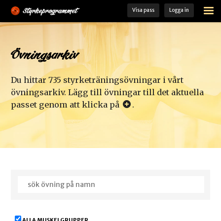
Visa pass
Logga in
STARTSIDA
ÖVNINGSARKIV
Övningsarkiv
FÄRDIGA PASS
Du hittar 735 styrketräningsövningar i vårt
MINA PASS
övningsarkiv. Lägg till övningar till det aktuella
passet genom att klicka på
.
MIN TRÄNINGSLOGG
KOST- OCH TRÄNINGSGUIDE
LADDA HEM VÅR APP
MEDLEM
ALLA MUSKELGRUPPER