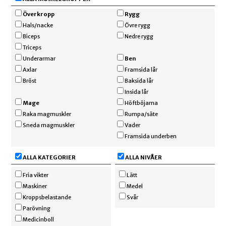
Överkropp
Rygg
Hals/nacke
Övre rygg
Biceps
Nedre rygg
Triceps
Underarmar
Ben
Axlar
Framsida lår
Bröst
Baksida lår
Insida lår
Mage
Höftböjarna
Raka magmuskler
Rumpa/säte
Sneda magmuskler
Vader
Framsida underben
ALLA KATEGORIER
ALLA NIVÅER
Fria vikter
Lätt
Maskiner
Medel
Kroppsbelastande
Svår
Parövning
Medicinboll