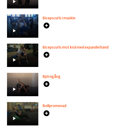
Bicepscurls i maskin
Bicepscurls mot knä med expanderband
Björngång
Bollpromenad