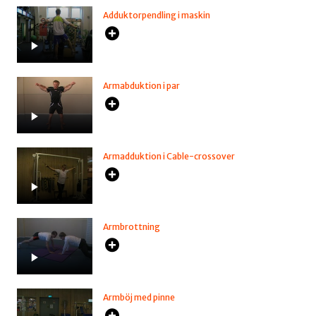
Adduktorpendling i maskin
Armabduktion i par
Armadduktion i Cable-crossover
Armbrottning
Armböj med pinne