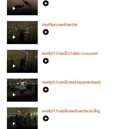
Axelflyes med hantlar
Axellyft framåt i Cable-crossover
Axellyft framåt med expanderband
Axellyft framåt med hantlar/stång