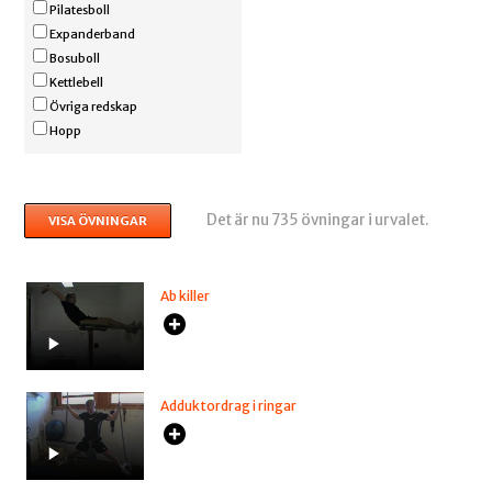
Pilatesboll
Expanderband
Bosuboll
Kettlebell
Övriga redskap
Hopp
Det är nu 735 övningar i urvalet.
Ab killer
Adduktordrag i ringar