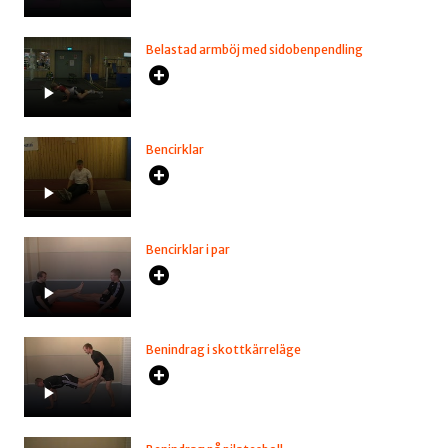
Belastad armböj med sidobenpendling
Bencirklar
Bencirklar i par
Benindrag i skottkärreläge