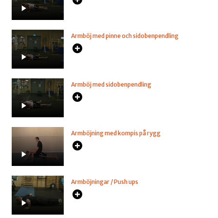
Armböj med pinne och sidobenpendling
Armböj med sidobenpendling
Armböjning med kompis på rygg
Armböjningar / Push ups