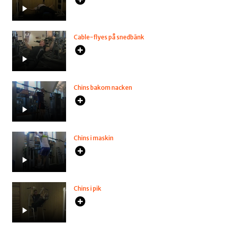
Cable-flyes på snedbänk
Chins bakom nacken
Chins i maskin
Chins i pik