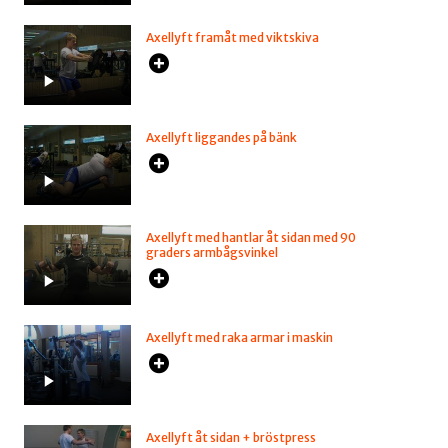
Axellyft framåt med viktskiva
Axellyft liggandes på bänk
Axellyft med hantlar åt sidan med 90
graders armbågsvinkel
Axellyft med raka armar i maskin
Axellyft åt sidan + bröstpress