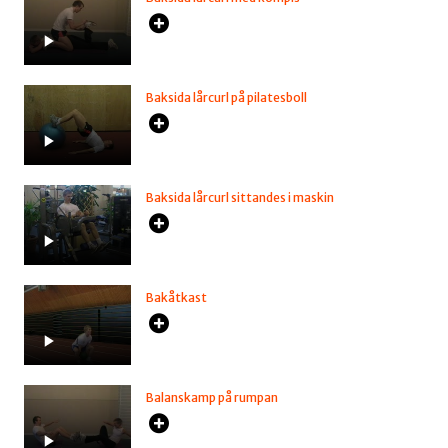
Baksida lårcurl på pilatesboll
Baksida lårcurl sittandes i maskin
Bakåtkast
Balanskamp på rumpan