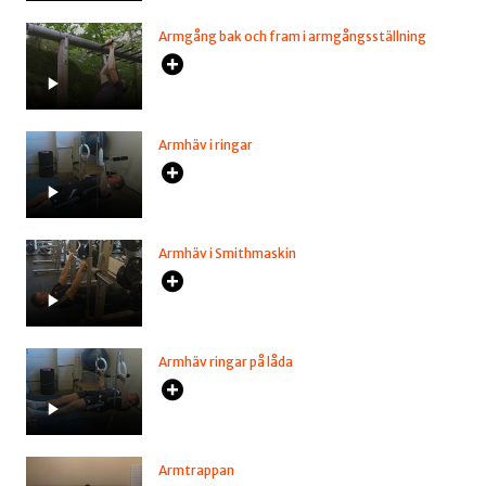
Armgång bak och fram i armgångsställning
Armhäv i ringar
Armhäv i Smithmaskin
Armhäv ringar på låda
Armtrappan